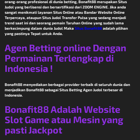
orang-orang profesional di dunia betting, Bonafit88 merupakan Situs
Judol yang berlisensi dan bersertifikasi dari ZOOM ENGINE. Jika anda
sangat menikmati layanan Situs Online atau Bandar Website Online
Terpercaya, ataupun Situs Judol Transfer Pulsa yang sedang menjadi
trend saat ini dan seorang pemain Taruhan Online yang sudah lama
berkecimpung dalam dunia Judol Maka
Situs Bonafit88
adalah pilihan
yang pastinya Tepat untuk Anda.
Agen Betting online Dengan
Permainan Terlengkap di
Indonesia !
Bonafit88 menyediakan berbagai provider terbaik di seluruh dunia dan
menjadikan Bonafit88 sebagai Situs Betting Agen Judol terbesar di
Indonesia.
Bonafit88 Adalah Website
Slot Game atau Mesin yang
pasti Jackpot