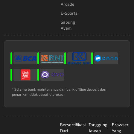
Arcade
E-Sports
Sabung
Ayam
* Selama bank maintenance dan bank offline deposit dan
penarikan tidak dapat diproses
Bersertifikasi
Tanggung
Browser
Dari
Jawab
Yang