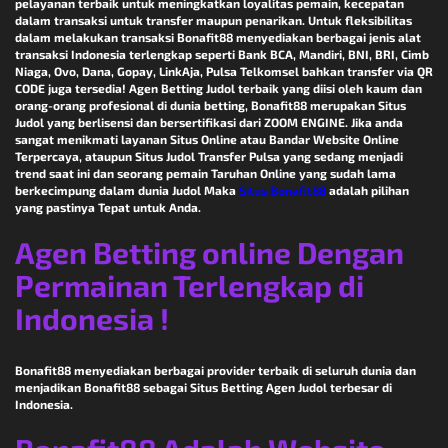
pelayanan terbaik untuk meningkatkan loyalitas pemain, kecepatan
dalam transaksi untuk transfer maupun penarikan. Untuk fleksibilitas
dalam melakukan transaksi Bonafit88 menyediakan berbagai jenis alat
transaksi Indonesia terlengkap seperti Bank BCA, Mandiri, BNI, BRI, Cimb
Niaga, Ovo, Dana, Gopay, LinkAja, Pulsa Telkomsel bahkan transfer via QR
CODE juga tersedia! Agen Betting Judol terbaik yang diisi oleh kaum dan
orang-orang profesional di dunia betting, Bonafit88 merupakan Situs
Judol yang berlisensi dan bersertifikasi dari ZOOM ENGINE. Jika anda
sangat menikmati layanan Situs Online atau Bandar Website Online
Terpercaya, ataupun Situs Judol Transfer Pulsa yang sedang menjadi
trend saat ini dan seorang pemain Taruhan Online yang sudah lama
berkecimpung dalam dunia Judol Maka
Situs Bonafit88
adalah pilihan
yang pastinya Tepat untuk Anda.
Agen Betting online Dengan
Permainan Terlengkap di
Indonesia !
Bonafit88 menyediakan berbagai provider terbaik di seluruh dunia dan
menjadikan Bonafit88 sebagai Situs Betting Agen Judol terbesar di
Indonesia.