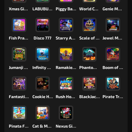
Xmas Gift Delight
LABUBU: Fall In Wild
Piggy Bank Gold 2
World Cup Final
Genie Mystery
Fish Prawn Crab Bonanza
Disco 777
Starry Adventure
Scale of Heaven: Anubis
Jewel Mastermind
Jumanji Bonanza
Infinity Ocean
Ramakien Blessing
Phantom Multiplier
Boom of Prosperity
Fantastic Beast
Cookie Hunter
Rush Hour Gold
BlackJack21
Pirate Treasure Hunt
Pinata Fest
Cat & Mouse
Nexus Gift Delight