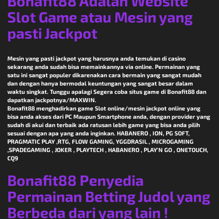
Bonafit88 Adalah Website
Slot Game atau Mesin yang
pasti Jackpot
Mesin yang pasti jackpot yang harusnya anda temukan di casino
sekarang anda sudah bisa memainkannya via online. Permainan yang
satu ini sangat populer dikarenakan cara bermain yang sangat mudah
dan dengan hanya bermodal keuntungan yang sangat besar dalam
waktu singkat. Tunggu apalagi Segera coba situs game di Bonafit88 dan
dapatkan jackpotnya/MAXWIN.
Bonafit88 menghadirkan game Slot online/mesin jackpot online yang
bisa anda akses dari PC Maupun Smartphone anda, dengan provider yang
sudah di akui dan terbaik ada ratusan lebih game yang bisa anda pilih
sesuai dengan apa yang anda inginkan. HABANERO , ION, PG SOFT,
PRAGMATIC PLAY ,RTG, FLOW GAMING, YGGDRASIL , MICROGAMING
,SPADEGAMING , JOKER , PLAYTECH , HABANERO , PLAY’N GO , ONETOUCH,
CQ9
Bonafit88 Penyedia
Permainan Betting Judol yang
Berbeda dari yang lain !