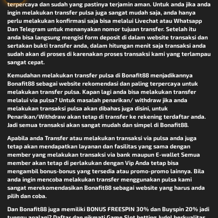
terpercaya dan sudah yang pastinya terjamin aman. Untuk anda jika anda
ingin melakukan transfer pulsa juga sangat mudah saja, anda hanya
perlu melakukan konfirmasi saja bisa melalui Livechat atau Whatsapp
Dan Telegram untuk menanyakan nomor tujuan transfer. Setelah itu
anda bisa langsung mengisi form deposit di dalam website transaksi dan
sertakan bukti transfer anda, dalam hitungan menit saja transaksi anda
sudah akan di proses di karenakan proses transaksi kami yang terlampau
sangat cepat.
Kemudahan melakukan transfer pulsa di Bonafit88 menjadikannya
Bonafit88 sebagai website rekomendasi dan paling terpercaya untuk
melakukan transfer pulsa. Kapan lagi anda bisa melakukan transfer
melalui via pulsa? Untuk masalah penarikan/ withdraw jika anda
melakukan transaksi pulsa akan dibahas juga disini, untuk
Penarikan/Withdraw akan tetap di transfer ke rekening terdaftar anda.
Jadi semua transaksi akan sangat mudah dan simpel di Bonafit88.
Apabila anda Transfer atau melakukan transaksi via pulsa anda juga
tetap akan mendapatkan layanan dan fasilitas yang sama dengan
member yang melakukan transaksi via bank maupun E-wallet Semua
member akan tetap di perlakukan dengan Vip Anda tetap bisa
mengambil bonus-bonus yang tersedia atau promo-promo lainnya. Bila
anda ingin mencoba melakukan transfer menggunakan pulsa kami
sangat merekomendasikan Bonafit88 sebagai website yang harus anda
pilih dan coba.
Dan Bonafit88 juga memiliki BONUS FREESPIN 30% dan Buyspin 20% jadi
tunggu apalagi? Daftar dan nikmati Game Slot betting Judol berkualitas