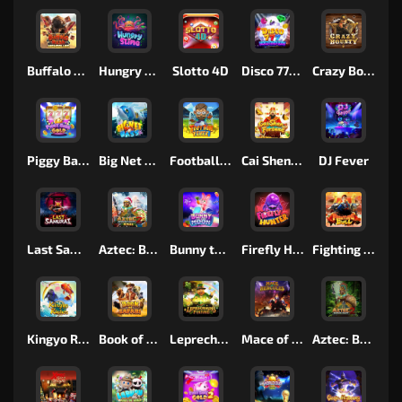
Buffalo Rush HIGHROLLER
Hungry Slime
Slotto 4D
Disco 777 Hold and Win
Crazy Bounty
Piggy Bank Gold
Big Net Bass
Football Fever
Cai Shen Fortune
DJ Fever
Last Samurai
Aztec: Bonus Hunt 2 Xmas
Bunny to the Moon
Firefly Hunter
Fighting Bull
Kingyo Riches
Book of Safari
Leprechaun’s Fortune
Mace of Hercules
Aztec: Bonus Hunt 2