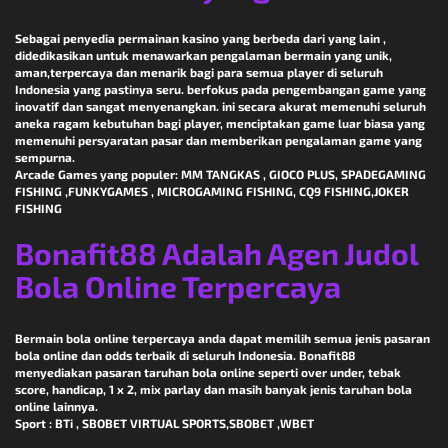
Sebagai penyedia permainan kasino yang berbeda dari yang lain ,
didedikasikan untuk menawarkan pengalaman bermain yang unik,
aman,terpercaya dan menarik bagi para semua player di seluruh
Indonesia yang pastinya seru. berfokus pada pengembangan game yang
inovatif dan sangat menyenangkan. ini secara akurat memenuhi seluruh
aneka ragam kebutuhan bagi player, menciptakan game luar biasa yang
memenuhi persyaratan pasar dan memberikan pengalaman game yang
sempurna.
Arcade Games yang populer: MM TANGKAS , GIOCO PLUS, SPADEGAMING
FISHING ,FUNKYGAMES , MICROGAMING FISHING, CQ9 FISHING,JOKER
FISHING
Bonafit88 Adalah Agen Judol
Bola Online Terpercaya
Bermain bola online terpercaya anda dapat memilih semua jenis pasaran
bola online dan odds terbaik di seluruh Indonesia. Bonafit88
menyediakan pasaran taruhan bola online seperti over under, tebak
score, handicap, 1 x 2, mix parlay dan masih banyak jenis taruhan bola
online lainnya.
Sport : BTi , SBOBET VIRTUAL SPORTS,SBOBET ,WBET