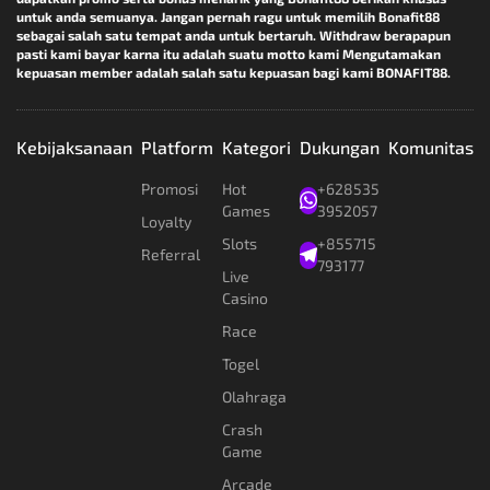
untuk anda semuanya. Jangan pernah ragu untuk memilih Bonafit88
sebagai salah satu tempat anda untuk bertaruh. Withdraw berapapun
pasti kami bayar karna itu adalah suatu motto kami Mengutamakan
kepuasan member adalah salah satu kepuasan bagi kami BONAFIT88.
Kebijaksanaan
Platform
Kategori
Dukungan
Komunitas
Promosi
Hot
+628535
Games
3952057
Loyalty
Slots
+855715
Referral
793177
Live
Casino
Race
Togel
Olahraga
Crash
Game
Arcade