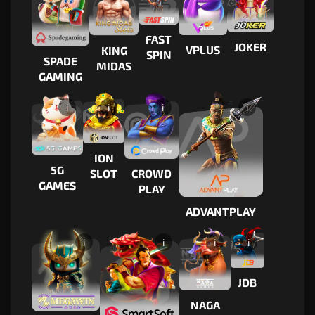
FAST
JOKER
VPLUS
KING
SPIN
SPADE
MIDAS
GAMING
i
i
i
i
ION
5G
SLOT
CROWD
GAMES
PLAY
ADVANTPLAY
i
i
i
i
JDB
NAGA