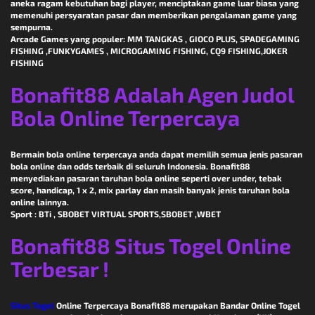
aneka ragam kebutuhan bagi player, menciptakan game luar biasa yang
memenuhi persyaratan pasar dan memberikan pengalaman game yang
sempurna.
Arcade Games yang populer: MM TANGKAS , GIOCO PLUS, SPADEGAMING
FISHING ,FUNKYGAMES , MICROGAMING FISHING, CQ9 FISHING,JOKER
FISHING
Bonafit88 Adalah Agen Judol
Bola Online Terpercaya
Bermain bola online terpercaya anda dapat memilih semua jenis pasaran
bola online dan odds terbaik di seluruh Indonesia. Bonafit88
menyediakan pasaran taruhan bola online seperti over under, tebak
score, handicap, 1 x 2, mix parlay dan masih banyak jenis taruhan bola
online lainnya.
Sport : BTi , SBOBET VIRTUAL SPORTS,SBOBET ,WBET
Bonafit88 Situs Togel Online
Terbesar !
Situs Togel
Online Terpercaya Bonafit88 merupakan Bandar Online Togel