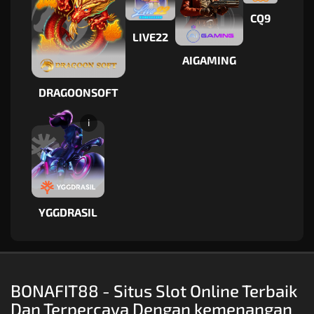
CQ9
LIVE22
AIGAMING
DRAGOONSOFT
i
YGGDRASIL
BONAFIT88 - Situs Slot Online Terbaik
Dan Terpercaya Dengan kemenangan