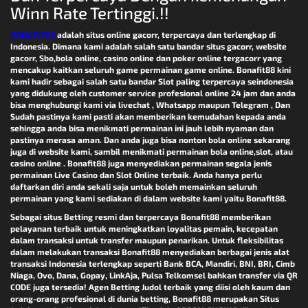
Winn Rate Tertinggi.!!
BONAFIT88
adalah situs online gacorr, terpercaya dan terlengkap di
Indonesia. Dimana kami adalah salah satu bandar situs gacorr, website
gacorr, Sbo,bola online, casino online dan poker online tergacorr yang
mencakup kaitkan seluruh game permainan game online. Bonafit88 kini
kami hadir sebagai salah satu bandar Slot paling terpercaya seindonesia
yang didukung oleh customer service profesional online 24 jam dan anda
bisa menghubungi kami via livechat , Whatsapp maupun Telegram , Dan
Sudah pastinya kami pasti akan memberikan kemudahan kepada anda
sehingga anda bisa menikmati permainan ini jauh lebih nyaman dan
pastinya merasa aman. Dan anda juga bisa nonton bola online sekarang
juga di website kami, sambil menikmati permainan bola online,slot, atau
casino online . Bonafit88 juga menyediakan permainan segala jenis
permainan Live Casino dan Slot Online terbaik. Anda hanya perlu
daftarkan diri anda sekali saja untuk boleh memainkan seluruh
permainan yang kami sediakan di dalam website kami yaitu Bonafit88.
Sebagai situs Betting resmi dan terpercaya Bonafit88 memberikan
pelayanan terbaik untuk meningkatkan loyalitas pemain, kecepatan
dalam transaksi untuk transfer maupun penarikan. Untuk fleksibilitas
dalam melakukan transaksi Bonafit88 menyediakan berbagai jenis alat
transaksi Indonesia terlengkap seperti Bank BCA, Mandiri, BNI, BRI, Cimb
Niaga, Ovo, Dana, Gopay, LinkAja, Pulsa Telkomsel bahkan transfer via QR
CODE juga tersedia! Agen Betting Judol terbaik yang diisi oleh kaum dan
orang-orang profesional di dunia betting, Bonafit88 merupakan Situs