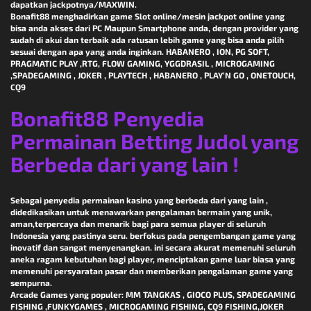
dapatkan jackpotnya/MAXWIN.
Bonafit88 menghadirkan game Slot online/mesin jackpot online yang
bisa anda akses dari PC Maupun Smartphone anda, dengan provider yang
sudah di akui dan terbaik ada ratusan lebih game yang bisa anda pilih
sesuai dengan apa yang anda inginkan. HABANERO , ION, PG SOFT,
PRAGMATIC PLAY ,RTG, FLOW GAMING, YGGDRASIL , MICROGAMING
,SPADEGAMING , JOKER , PLAYTECH , HABANERO , PLAY’N GO , ONETOUCH,
CQ9
Bonafit88 Penyedia
Permainan Betting Judol yang
Berbeda dari yang lain !
Sebagai penyedia permainan kasino yang berbeda dari yang lain ,
didedikasikan untuk menawarkan pengalaman bermain yang unik,
aman,terpercaya dan menarik bagi para semua player di seluruh
Indonesia yang pastinya seru. berfokus pada pengembangan game yang
inovatif dan sangat menyenangkan. ini secara akurat memenuhi seluruh
aneka ragam kebutuhan bagi player, menciptakan game luar biasa yang
memenuhi persyaratan pasar dan memberikan pengalaman game yang
sempurna.
Arcade Games yang populer: MM TANGKAS , GIOCO PLUS, SPADEGAMING
FISHING ,FUNKYGAMES , MICROGAMING FISHING, CQ9 FISHING,JOKER