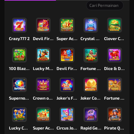
Crazy777 2
Devil Fire Bonu$ Coin
Super Ace 2
Crystal 777 DELUXE
Clover Coins 4x4
100 Blazing Clover
Lucky Macaw
Devil Fire Twins
Fortune Hook Boom
Dice & Drop
Supernova
Crown of Fortune
Joker's Fortune
Joker Coins Expanded
Fortune Garuda 1000
Lucky Caramelo
Super Ace SPEED
Circus Joker 4096
Rapid Gems 777
Pirate Queen 2