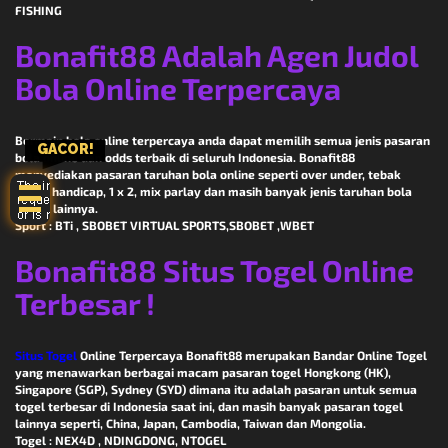
FISHING
Bonafit88 Adalah Agen Judol
Bola Online Terpercaya
Bermain bola online terpercaya anda dapat memilih semua jenis pasaran
GACOR!
bola online dan odds terbaik di seluruh Indonesia. Bonafit88
menyediakan pasaran taruhan bola online seperti over under, tebak
score, handicap, 1 x 2, mix parlay dan masih banyak jenis taruhan bola
online lainnya.
Sport : BTi , SBOBET VIRTUAL SPORTS,SBOBET ,WBET
Bonafit88 Situs Togel Online
Terbesar !
Situs Togel
Online Terpercaya Bonafit88 merupakan Bandar Online Togel
yang menawarkan berbagai macam pasaran togel Hongkong (HK),
Singapore (SGP), Sydney (SYD) dimana itu adalah pasaran untuk semua
togel terbesar di Indonesia saat ini, dan masih banyak pasaran togel
lainnya seperti, China, Japan, Cambodia, Taiwan dan Mongolia.
Togel : NEX4D , NDINGDONG, NTOGEL