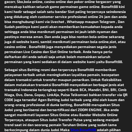
gacorr, Sbo,bola online, casino online dan poker online tergacorr yang
mencakup kaitkan seluruh game permainan game online. Bonafit88 kini
kami hadir sebagai salah satu bandar Slot paling terpercaya seindonesia
yang didukung oleh customer service profesional online 24 jam dan anda
bisa menghubungi kami via livechat , Whatsapp maupun Telegram , Dan
Sudah pastinya kami pasti akan memberikan kemudahan kepada anda
sehingga anda bisa menikmati permainan ini jauh lebih nyaman dan
pastinya merasa aman. Dan anda juga bisa nonton bola online sekarang
juga di website kami, sambil menikmati permainan bola online,slot, atau
casino online . Bonafit88 juga menyediakan permainan segala jenis
permainan Live Casino dan Slot Online terbaik. Anda hanya perlu
daftarkan diri anda sekali saja untuk boleh memainkan seluruh
permainan yang kami sediakan di dalam website kami yaitu Bonafit88.
Sebagai situs Betting resmi dan terpercaya Bonafit88 memberikan
pelayanan terbaik untuk meningkatkan loyalitas pemain, kecepatan
dalam transaksi untuk transfer maupun penarikan. Untuk fleksibilitas
dalam melakukan transaksi Bonafit88 menyediakan berbagai jenis alat
transaksi Indonesia terlengkap seperti Bank BCA, Mandiri, BNI, BRI, Cimb
Niaga, Ovo, Dana, Gopay, LinkAja, Pulsa Telkomsel bahkan transfer via QR
CODE juga tersedia! Agen Betting Judol terbaik yang diisi oleh kaum dan
orang-orang profesional di dunia betting, Bonafit88 merupakan Situs
Judol yang berlisensi dan bersertifikasi dari ZOOM ENGINE. Jika anda
sangat menikmati layanan Situs Online atau Bandar Website Online
Terpercaya, ataupun Situs Judol Transfer Pulsa yang sedang menjadi
trend saat ini dan seorang pemain Taruhan Online yang sudah lama
berkecimpung dalam dunia Judol Maka
Situs Bonafit88
adalah pilihan