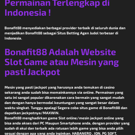
Permainan Terlengkap di
Indonesia !
Bonafit88 menyediakan berbagai provider terbaik di seluruh dunia dan
menjadikan Bonafit88 sebagai Situs Betting Agen Judol terbesar di
Indonesia.
Bonafit88 Adalah Website
Slot Game atau Mesin yang
pasti Jackpot
Mesin yang pasti jackpot yang harusnya anda temukan di casino
sekarang anda sudah bisa memainkannya via online. Permainan yang
satu ini sangat populer dikarenakan cara bermain yang sangat mudah
dan dengan hanya bermodal keuntungan yang sangat besar dalam
waktu singkat. Tunggu apalagi Segera coba situs game di Bonafit88 dan
dapatkan jackpotnya/MAXWIN.
Bonafit88 menghadirkan game Slot online/mesin jackpot online yang
bisa anda akses dari PC Maupun Smartphone anda, dengan provider yang
sudah di akui dan terbaik ada ratusan lebih game yang bisa anda pilih
sesuai dengan apa yang anda inginkan. HABANERO , ION, PG SOFT,