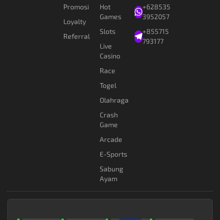
Promosi
Hot
+628535
Games
3952057
Loyalty
Slots
+855715
Referral
793177
Live
Casino
Race
Togel
Olahraga
Crash
Game
Arcade
E-Sports
Sabung
Ayam