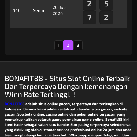
2
5
20-Jul-
446
Senin
2026
7
2
1
2
3
BONAFIT88 - Situs Slot Online Terbaik
Dan Terpercaya Dengan kemenangan
Winn Rate Tertinggi.!!
BONAFIT88
adalah situs online gacorr, terpercaya dan terlengkap di
Indonesia. Dimana kami adalah salah satu bandar situs gacorr, website
gacorr, Sbo,bola online, casino online dan poker online tergacorr yang
mencakup kaitkan seluruh game permainan game online. Bonafit88 kini
kami hadir sebagai salah satu bandar Slot paling terpercaya seindonesia
yang didukung oleh customer service profesional online 24 jam dan anda
bisa menghubungi kami via livechat , Whatsapp maupun Telegram , Dan