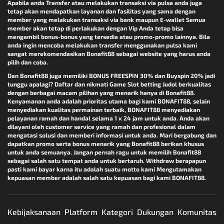
Apabila anda Transfer atau melakukan transaksi via pulsa anda juga
tetap akan mendapatkan layanan dan fasilitas yang sama dengan
member yang melakukan transaksi via bank maupun E-wallet Semua
member akan tetap di perlakukan dengan Vip Anda tetap bisa
mengambil bonus-bonus yang tersedia atau promo-promo lainnya. Bila
anda ingin mencoba melakukan transfer menggunakan pulsa kami
sangat merekomendasikan Bonafit88 sebagai website yang harus anda
pilih dan coba.
Dan Bonafit88 juga memiliki BONUS FREESPIN 30% dan Buyspin 20% jadi
tunggu apalagi? Daftar dan nikmati Game Slot betting Judol berkualitas
dengan berbagai macam pilihan yang menarik hanya di Bonafit88.
Kenyamanan anda adalah prioritas utama bagi kami BONAFIT88, selain
menyediakan kualitas permainan terbaik, BONAFIT88 menyediakan
pelayanan ramah dan handal selama 1 x 24 jam untuk anda. Anda akan
dilayani oleh customer service yang ramah dan profesional dalam
mengatasi solusi dan memberi informasi untuk anda. Mari bergabung dan
dapatkan promo serta bonus menarik yang Bonafit88 berikan khusus
untuk anda semuanya. Jangan pernah ragu untuk memilih Bonafit88
sebagai salah satu tempat anda untuk bertaruh. Withdraw berapapun
pasti kami bayar karna itu adalah suatu motto kami Mengutamakan
kepuasan member adalah salah satu kepuasan bagi kami BONAFIT88.
Kebijaksanaan
Platform
Kategori
Dukungan
Komunitas