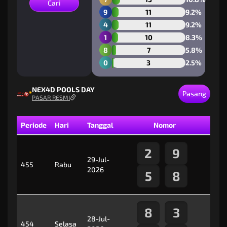
Cari
9
11
9.2%
4
11
9.2%
1
10
8.3%
8
7
5.8%
0
3
2.5%
NEX4D POOLS DAY
Pasang
PASAR RESMI
Periode
Hari
Tanggal
Nomor
2
9
29-Jul-
455
Rabu
2026
5
8
8
3
28-Jul-
454
Selasa