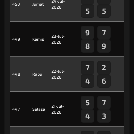
24-Jul-
450
Jumat
2026
5
5
9
7
23-Jul-
449
Kamis
2026
8
9
7
2
22-Jul-
448
Rabu
2026
4
6
5
7
21-Jul-
447
Selasa
2026
4
3