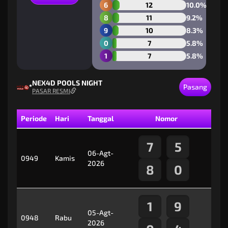
6
12
10.0%
8
11
9.2%
9
10
8.3%
0
7
5.8%
1
7
5.8%
NEX4D POOLS NIGHT
Pasang
PASAR RESMI
Periode
Hari
Tanggal
Nomor
7
5
06-Agt-
0949
Kamis
2026
8
0
1
9
05-Agt-
0948
Rabu
2026