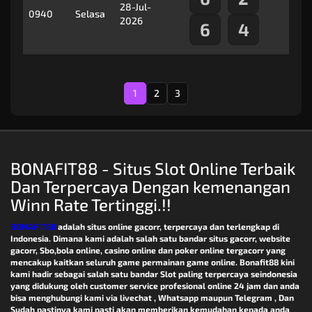
28-Jul-
0940
Selasa
2026
6
4
1
2
3
BONAFIT88 - Situs Slot Online Terbaik
Dan Terpercaya Dengan kemenangan
Winn Rate Tertinggi.!!
BONAFIT88
adalah situs online gacorr, terpercaya dan terlengkap di
Indonesia. Dimana kami adalah salah satu bandar situs gacorr, website
gacorr, Sbo,bola online, casino online dan poker online tergacorr yang
mencakup kaitkan seluruh game permainan game online. Bonafit88 kini
kami hadir sebagai salah satu bandar Slot paling terpercaya seindonesia
yang didukung oleh customer service profesional online 24 jam dan anda
bisa menghubungi kami via livechat , Whatsapp maupun Telegram , Dan
Sudah pastinya kami pasti akan memberikan kemudahan kepada anda