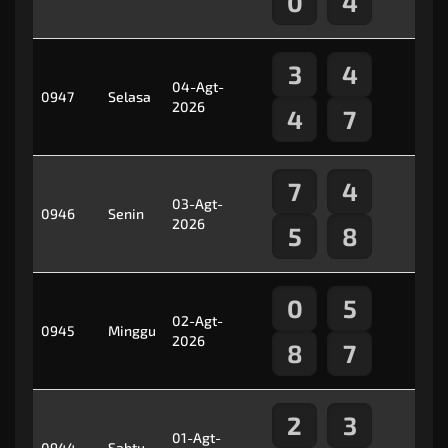
0
4
3
4
04-Agt-
0947
Selasa
2026
4
7
7
4
03-Agt-
0946
Senin
2026
5
8
0
5
02-Agt-
0945
Minggu
2026
8
7
2
3
01-Agt-
0944
Sabtu