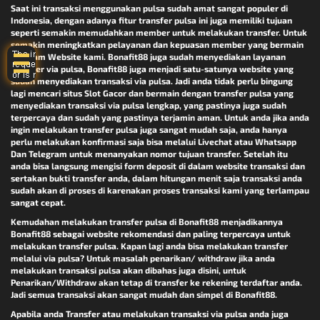
Saat ini transaksi menggunakan pulsa sudah amat sangat populer di
Indonesia, dengan adanya fitur transfer pulsa ini juga memiliki tujuan
GACOR!
seperti semakin memudahkan member untuk melakukan transfer. Untuk
semakin meningkatkan pelayanan dan kepuasan member yang bermain
di dalam Website kami. Bonafit88 juga sudah menyediakan layanan
transfer via pulsa, Bonafit88 juga menjadi satu-satunya website yang
sudah menyediakan transaksi via pulsa. Jadi anda tidak perlu bingung
lagi mencari situs Slot Gacor dan bermain dengan transfer pulsa yang
menyediakan transaksi via pulsa lengkap, yang pastinya juga sudah
terpercaya dan sudah yang pastinya terjamin aman. Untuk anda jika anda
ingin melakukan transfer pulsa juga sangat mudah saja, anda hanya
perlu melakukan konfirmasi saja bisa melalui Livechat atau Whatsapp
Dan Telegram untuk menanyakan nomor tujuan transfer. Setelah itu
anda bisa langsung mengisi form deposit di dalam website transaksi dan
sertakan bukti transfer anda, dalam hitungan menit saja transaksi anda
sudah akan di proses di karenakan proses transaksi kami yang terlampau
sangat cepat.
Kemudahan melakukan transfer pulsa di Bonafit88 menjadikannya
Bonafit88 sebagai website rekomendasi dan paling terpercaya untuk
melakukan transfer pulsa. Kapan lagi anda bisa melakukan transfer
melalui via pulsa? Untuk masalah penarikan/ withdraw jika anda
melakukan transaksi pulsa akan dibahas juga disini, untuk
Penarikan/Withdraw akan tetap di transfer ke rekening terdaftar anda.
Jadi semua transaksi akan sangat mudah dan simpel di Bonafit88.
Apabila anda Transfer atau melakukan transaksi via pulsa anda juga